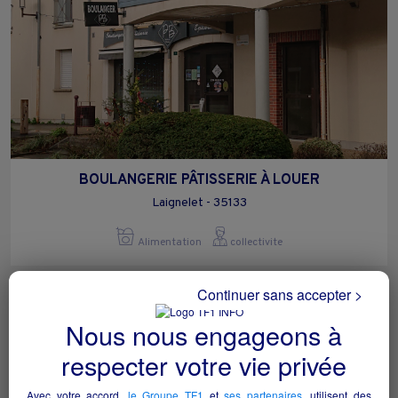
BOULANGERIE PÂTISSERIE À LOUER
Laignelet - 35133
Alimentation
collectivite
Continuer sans accepter >
Nous nous engageons à
respecter votre vie privée
Avec votre accord,
le Groupe TF1
et
ses partenaires
, utilisent des