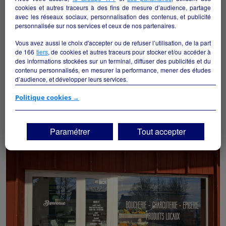
cookies et autres traceurs à des fins de mesure d’audience, partage
avec les réseaux sociaux, personnalisation des contenus, et publicité
personnalisée sur nos services et ceux de nos partenaires.
Vous avez aussi le choix d'accepter ou de refuser l’utilisation, de la part
de
166
tiers
, de cookies et autres traceurs pour stocker et/ou accéder à
des informations stockées sur un terminal, diffuser des publicités et du
contenu personnalisés, en mesurer la performance, mener des études
A reprendre SUPÉRETTE-BOUCHERIE-CHARCUTERIE-
d’audience, et développer leurs services.
TRAITEUR À LANMEUR
Lanmeur - 29620
Si vous continuez sans accepter, les fonctionnalités liées à la
Politique cookies →
personnalisation des contenus et des publicités seront désactivées sur
TF1 Info. Les contenus et les publicités présentés ne seront pas liés à
Alimentation
particulier
vos centres d'intérêt. Seuls les
cookies/traceurs techniques
seront
Paramétrer
Tout accepter
déposés et lus sur votre terminal.
Vous pouvez exprimer vos choix en cliquant sur "Tout accepter",
"Continuer sans accepter" ou "Paramétrer", et les modifier à tout
moment en cliquant sur le lien "Paramétrez vos choix" situé en bas de
page.